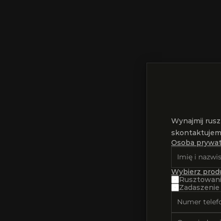
Wynajmij rusz
skontaktujemy
Osoba prywat
Wybierz produ
Rusztowan
Zadaszenie