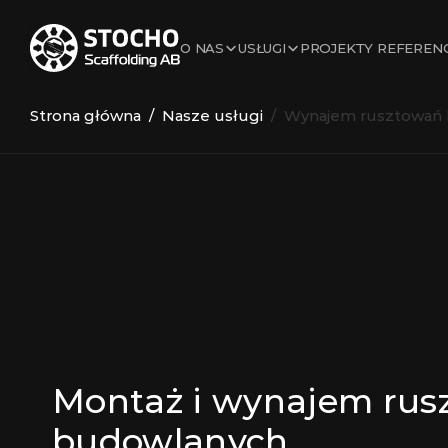
O NAS
USŁUGI
PROJEKTY REFEREN
Strona główna
  /  
Nasze usługi
/  Wynajem rusztowań
Montaż i wynajem rus
budowlanych