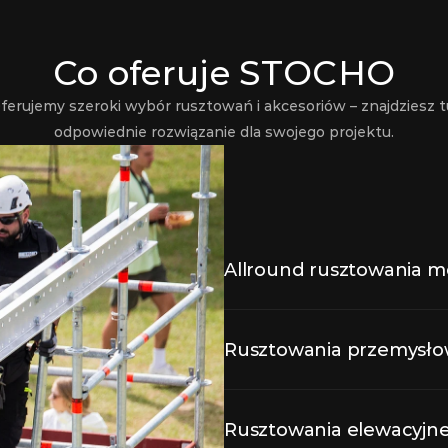
Co oferuje STOCHO
ferujemy szeroki wybór rusztowań i akcesoriów – znajdziesz tu
odpowiednie rozwiązanie dla swojego projektu.
Allround rusztowania 
Allround rusztowania moduło
Rusztowania przemysł
renowacji elewacji po nową b
dużych projektów oraz zapew
Rusztowania przemysłowe 
Rusztowania elewacyjn
warunkach. Stosuje się