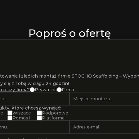
Poproś o ofertę
towania i zleć ich montaż firmie STOCHO Scaffolding – Wypełnij
 się z Tobą w ciągu 24 godzin!
na czy firma?
Prywatna
Firma
kty, które chcesz wynająć:
ie
Wiszące 
Podporowe
Pomost
Platforma