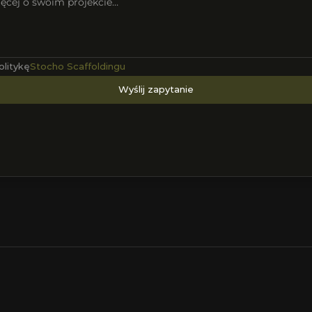
olitykę
Stocho Scaffoldingu
Wyślij zapytanie