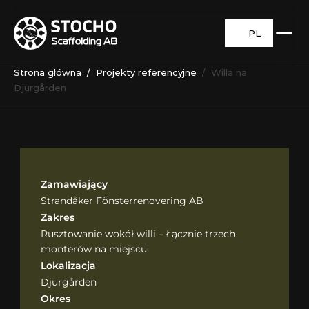
PL
Strona główna
  /  
Projekty referencyjne
 /  Willa na 
Djurgården
Zamawiający
Strandåker Fönsterrenovering AB
Zakres
Rusztowanie wokół willi – Łącznie trzech 
monterów na miejscu
Lokalizacja
Djurgården
Okres