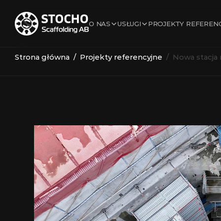
O NAS
USŁUGI
PROJEKTY REFEREN
Strona główna
  /  
Projekty referencyjne
  /  Nowa stacj