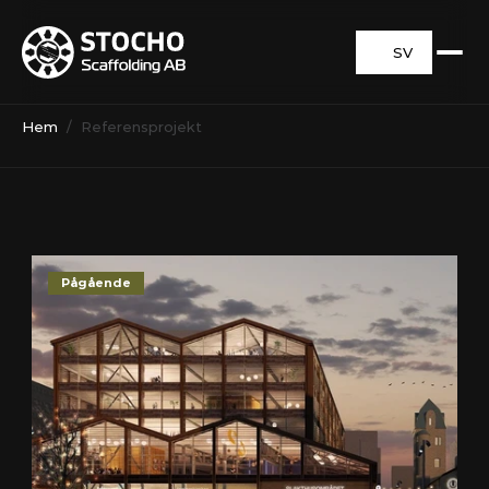
SV
Hem
/  Referensprojekt
Pågående