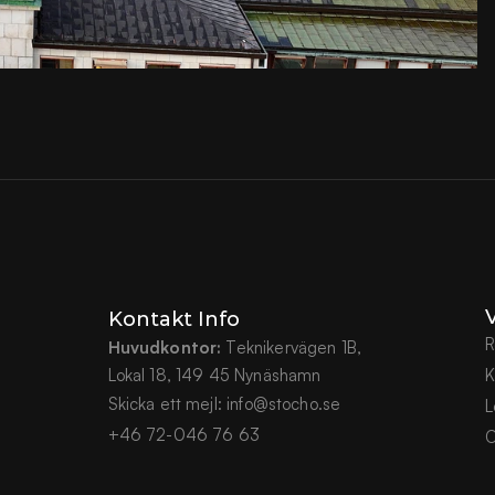
V
Kontakt Info
R
Huvudkontor:
 Teknikervägen 1B,
Lokal 18, 149 45 Nynäshamn
K
Skicka ett mejl:
info@stocho.se
L
+46 72-046 76 63
O