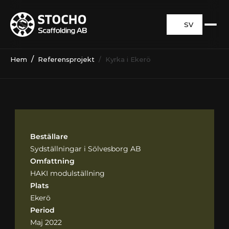
SV
  /  
Hem
Referensprojekt
  /  Kyrka i Ekerö
Beställare
Sydställningar i Sölvesborg AB
Omfattning
HAKI modulställning
Plats
Ekerö
Period
Maj 2022