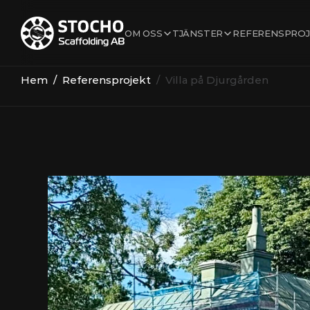
OM OSS
TJÄNSTER
REFERENSPROJ
Hem
  /  
Referensprojekt
  /  Villa på Djurgården