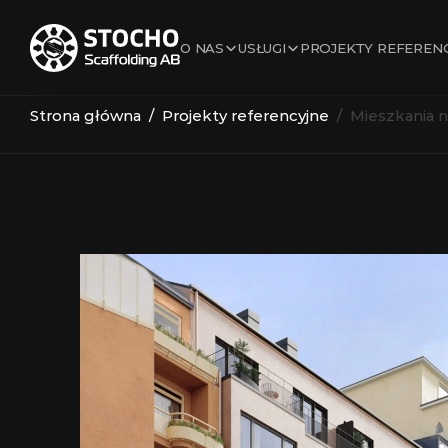
O NAS
USŁUGI
PROJEKTY REFEREN
Strona główna
  /  
Projekty referencyjne
  /  Mieszkani