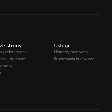
ze strony
Usługi
kty referencyjne
Monterzy rusztowań
aktuj się z nami
Rusztowania budowlane
y pracy
s