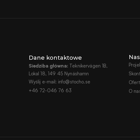
Nas
Dane kontaktowe
Proje
Siedziba główna:
 Teknikervägen 1B,
Lokal 18, 149 45 Nynäshamn
Skont
Wyślij e-mail: info@stocho.se
Ofert
+46 72-046 76 63
O na