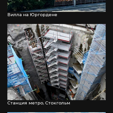
Вилла на Юргордене
Станция метро, Стокгольм