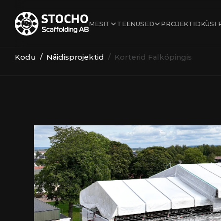
MESIT
TEENUSED
KÜSI
PROJEKTID
Kodu
  /  
Näidisprojektid
  /  Korterid Falköpingis